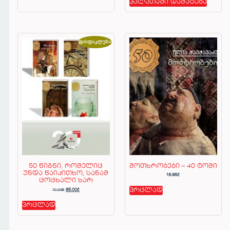
კალათაში დამატება
ფასდაკლება!
50 წიგნი, რომელიც
მოთხრობები – 40 ტომი
უნდა წაიკითხო, სანამ
16.95
₾
ცოცხალი ხარ
70.00
₾
ვრცლად
65.00
₾
ვრცლად