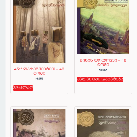
მისის დოლოვეი – 46
ტომი
451° ფარენჰეიტით – 48
16.95
₾
ტომი
16.95
₾
კალათაში დამატება
ვრცლად