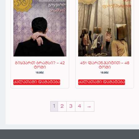
გიყვართ ბრამსი? – 42
451 ფარენჰაიტით – 48
ტომი
ტომი
16.95
₾
16.95
₾
კალათაში დამატება
კალათაში დამატება
1
2
3
4
→