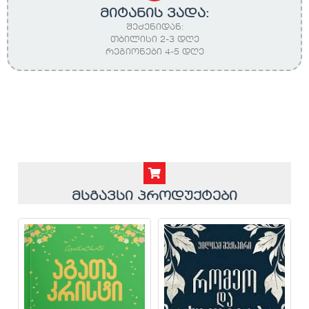
მიტანის ვადა:
შეძენიდან:
თბილისი 2-3 დღე
რეგიონები 4-5 დღე
მსგავსი პროდუქტები