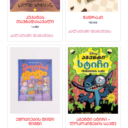
კუპატას
ჭადრაკი
თავგადასავალი
150.00
₾
14.95
₾
კალათაში დამატება
კალათაში დამატება
ემოციების დიდი
აგენტი სტიჩი –
წიგნი
ლოკოკინების საქმე