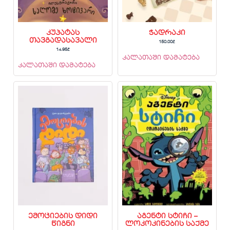
კუპატას
ჭადრაკი
თავგადასავალი
150.00
₾
14.95
₾
კალათაში დამატება
კალათაში დამატება
ემოციების დიდი
აგენტი სტიჩი –
წიგნი
ლოკოკინების საქმე