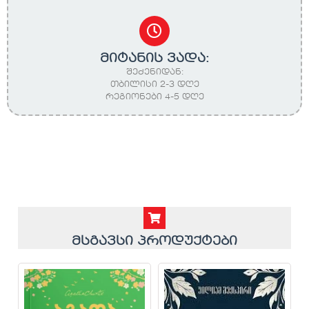
მიტანის ვადა:
შეძენიდან:
თბილისი 2-3 დღე
რეგიონები 4-5 დღე
მსგავსი პროდუქტები