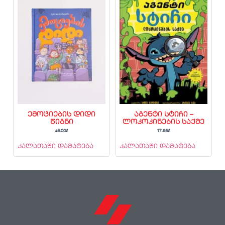
ემოციების დიდი
აგენტი სტიჩი –
წიგნი
ლოკოკინების საქმე
45.00
₾
17.95
₾
კალათაში დამატება
კალათაში დამატება