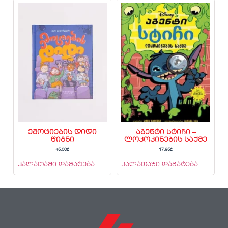
ემოციების დიდი
აგენტი სტიჩი –
წიგნი
ლოკოკინების საქმე
45.00
₾
17.95
₾
კალათაში დამატება
კალათაში დამატება