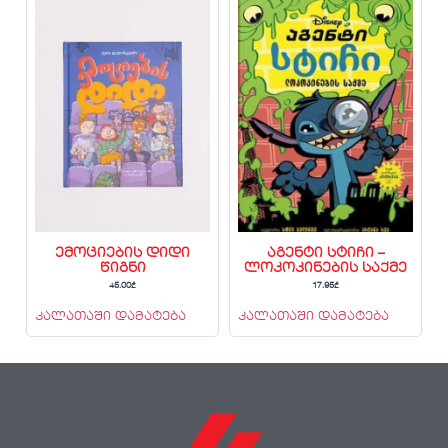
ემოციების დიდი
აგენტი სტიჩი –
წიგნი
ლოკოკინების საქმე
45.00
₾
17.95
₾
კალათაში დამატება
კალათაში დამატება