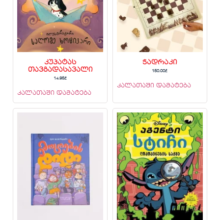
კუპატას
ჭადრაკი
თავგადასავალი
150.00
₾
14.95
₾
კალათაში დამატება
კალათაში დამატება