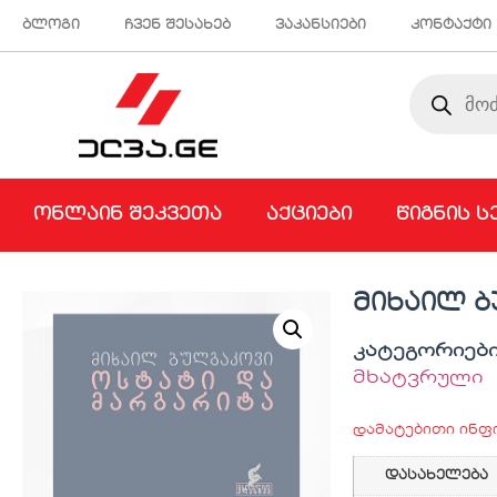
ბლოგი
ჩვენ შესახებ
ვაკანსიები
კონტაქტი
ონლაინ შეკვეთა
აქციები
წიგნის ს
მიხაილ ბ
კატეგორიებ
მხატვრული
დამატებითი ინფ
დასახელება