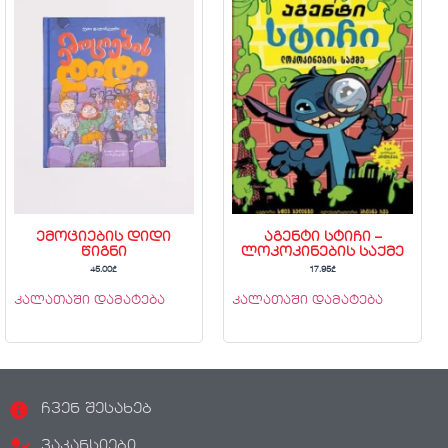
ემოციების დიდი
აგენტი სტიჩი –
წიგნი
ლოკოკინების საქმე
45.00
₾
17.95
₾
კალათაში დამატება
კალათაში დამატება
ჩვენ შესახებ
ვაკანსიები