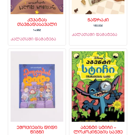
კუპატას
ჭადრაკი
თავგადასავალი
150.00
₾
14.95
₾
კალათაში დამატება
კალათაში დამატება
ემოციების დიდი
აგენტი სტიჩი –
წიგნი
ლოკოკინების საქმე