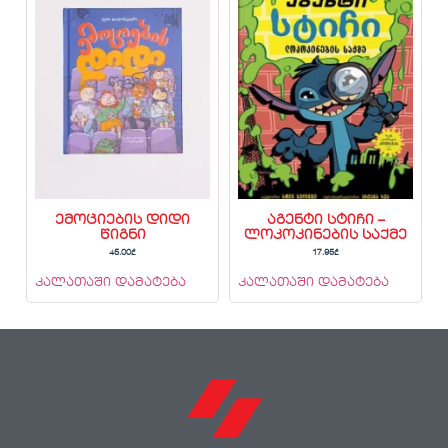
ემოციების დიდი
აგენტი სტიჩი –
წიგნი
ლოკოკინების საქმე
45.00
₾
17.95
₾
კალათაში დამატება
კალათაში დამატება