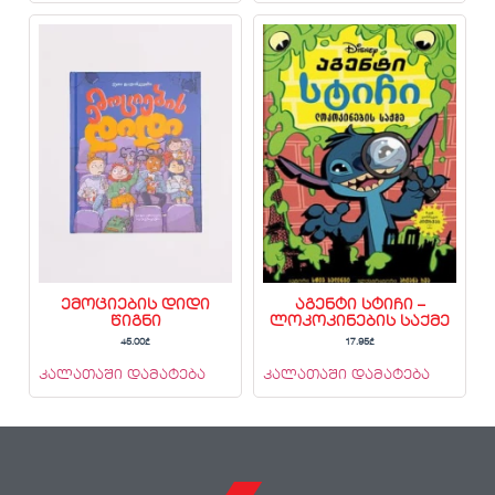
ემოციების დიდი
აგენტი სტიჩი –
წიგნი
ლოკოკინების საქმე
45.00
₾
17.95
₾
კალათაში დამატება
კალათაში დამატება