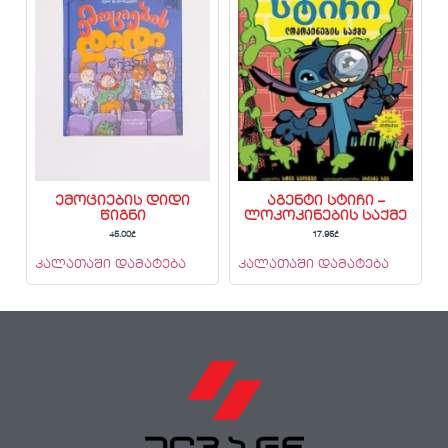
ემოციების დიდი
აგენტი სტიჩი –
წიგნი
ლოკოკინების საქმე
45.00
₾
17.95
₾
კალათაში დამატება
კალათაში დამატება