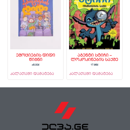
ემოციების დიდი
აგენტი სტიჩი –
წიგნი
ლოკოკინების საქმე
45.00
₾
17.95
₾
კალათაში დამატება
კალათაში დამატება