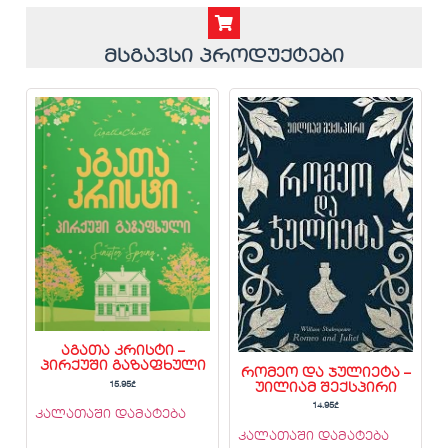
მსგავსი პროდუქტები
აგათა კრისტი –
პირქუში გაზაფხული
რომეო და ჯულიეტა –
15.95
₾
უილიამ შექსპირი
14.95
₾
კალათაში დამატება
კალათაში დამატება