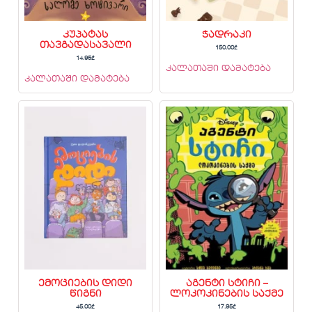
კუპატას
ჭადრაკი
თავგადასავალი
150.00
₾
14.95
₾
კალათაში დამატება
კალათაში დამატება
ემოციების დიდი
აგენტი სტიჩი –
წიგნი
ლოკოკინების საქმე
45.00
₾
17.95
₾