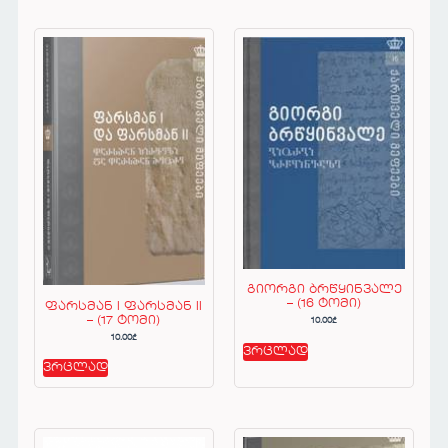
გიორგი ბრწყინვალე
– (16 ტომი)
ფარსმან I ფარსმან II
– (17 ტომი)
10.00
₾
10.00
₾
ვრცლად
ვრცლად