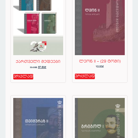
ლეონ II – (29 ტომი)
ქართველი მეფეები
10.00
₾
50.00
₾
37.50
₾
ვრცლად
ვრცლად