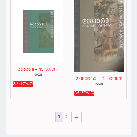
გუბაზ II – (15 ტომი)
10.00
₾
დემეტრე I – (14 ტომი)
ვრცლად
10.00
₾
ვრცლად
1
2
→