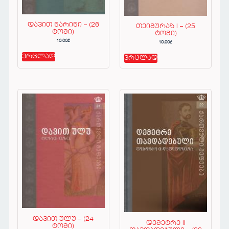
დავით ნარინი – (26
თეიმურაზ I – (25
ტომი)
ტომი)
10.00
₾
10.00
₾
ვრცლად
ვრცლად
დავით ულუ – (24
დემეტრე II
ტომი)