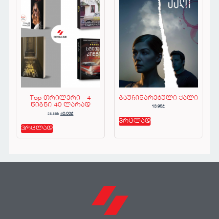
Top თრილერი – 4
გაუჩინარებული ქალი
წიგნი 40 ლარად
13.95
₾
58.88
₾
40.00
₾
ვრცლად
ვრცლად