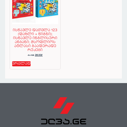
ისწავლე დათვლა 123
(ფაზლი + წიგნი);
ისწავლე ინგლისური
ანბანი; მსოფლიოს
ატლასი გააფერადე
რუკები
46.70
₾
26.00
₾
ვრცლად