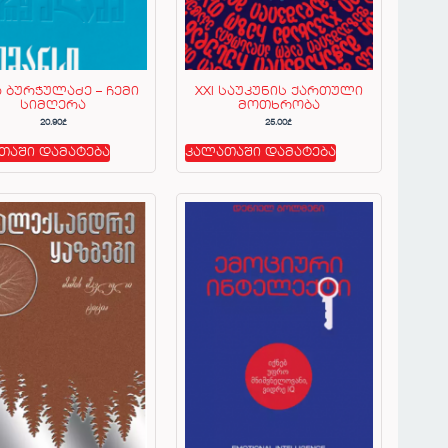
ა ბურჭულაძე – ჩემი
XXI საუკუნის ქართული
სიმღერა
მოთხრობა
20.90
₾
25.00
₾
თაში დამატება
კალათაში დამატება