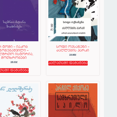
1 ტომი – იაკობ
სოფი ოქსანენი –
გოგებაშვილი –
ძაღლების პარკი
ღმრთო ისტორია,
23.95
₾
მოთხრობები
25.00
₾
კალათაში დამატება
თაში დამატება