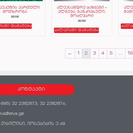
საუკუნის ქართული
ალექსანდრე ყაზბეგი –
ალე
მოთხრობა
ელგუჯა, განკიცხული,
მამ
მოძღვარი
25.00
₾
25.00
₾
თაში დამატება
კალა
კალათაში დამატება
←
1
2
3
4
5
…
16
კონტაქტი
+995) 32 2382673; 32 2382674;
lva@elva.ge
.თბილისი, იოსებიძის ქ.49