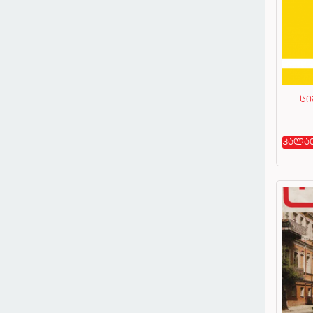
სი
კალა