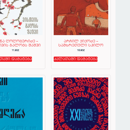
ნა ღოღობერიძე –
არჩილ ქიქოძე –
თვის გალობს შაშვი
სამხრეთული სპილო
11.90
₾
15.90
₾
თაში დამატება
კალათაში დამატება