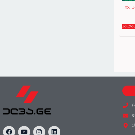
XXI 
კალა
(
e
ქ