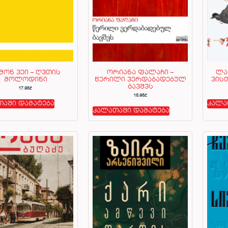
მონ ვეი – ღვთის
ორიანა ფალაჩი –
ლა
მოლოდინი
წერილი ვერდაბადებულ
ვის
ბავშვს
17.95
₾
15.95
₾
თაში დამატება
კალა
კალათაში დამატება