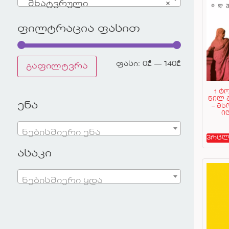
მხატვრული
×
ფილტრაცია ფასით
ფასი:
0₾
—
140₾
გაფილტვრა
1 ტ
ნილ 
ენა
– მ
ი
ნებისმიერი ენა
ვრცლ
ასაკი
ნებისმიერი ყდა