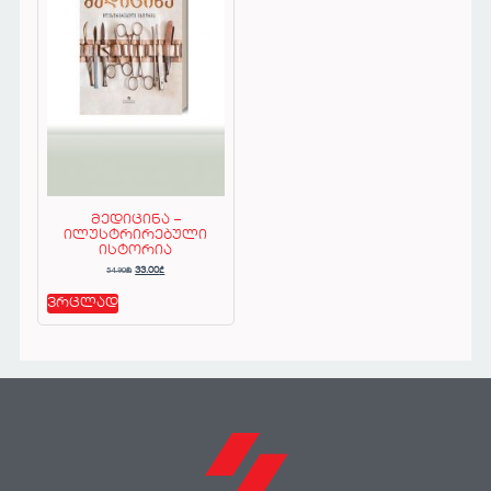
მედიცინა –
ილუსტრირებული
ისტორია
54.90
₾
33.00
₾
ვრცლად