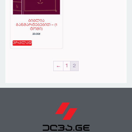
ბიბლია
განმარტებებით – (1
ტომი)
20.00
₾
ვრცლად
←
1
2