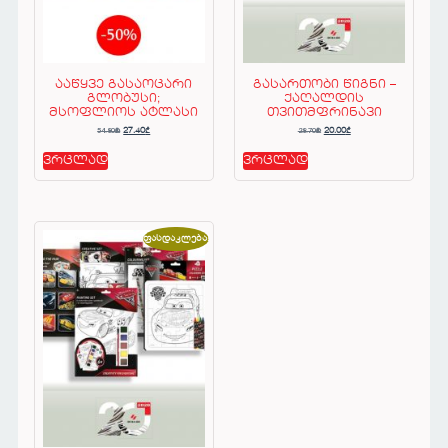
ააწყვე გასაოცარი
გასართობი წიგნი –
გლობუსი;
ქაღალდის
მსოფლიოს ატლასი
თვითმფრინავი
54.80
₾
28.70
₾
27.40
₾
20.00
₾
ვრცლად
ვრცლად
ფასდაკლება!