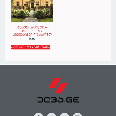
აგათა კრისტი –
სპილოებს
ყველაფერი ახსოვთ
15.95
₾
კალათაში დამატება