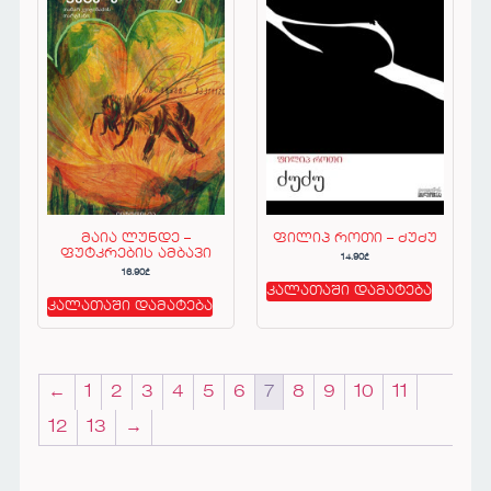
მაია ლუნდე –
ფილიპ როთი – ძუძუ
ფუტკრების ამბავი
14.90
₾
16.90
₾
კალათაში დამატება
კალათაში დამატება
←
1
2
3
4
5
6
7
8
9
10
11
12
13
→