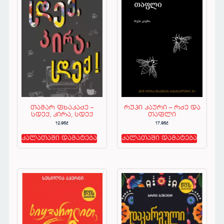
თამარ ფხაკაძე –
რუპი კაური – რძე და
სდექ, კირა, სდექ
თაფლი
12.95
₾
17.95
₾
კალათაში დამატება
კალათაში დამატება