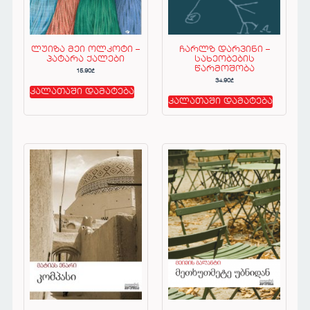
ლუიზა მეი ოლკოტი –
ჩარლზ დარვინი –
პატარა ქალები
სახეობების
წარმოშობა
15.90
₾
34.90
₾
კალათაში დამატება
კალათაში დამატება