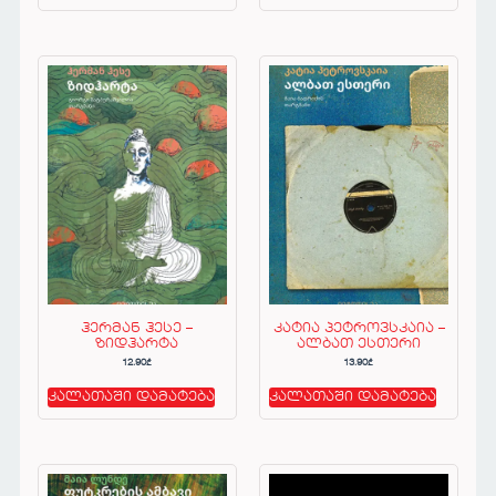
ჰერმან ჰესე –
კატია პეტროვსკაია –
ზიდჰარტა
ალბათ ესთერი
12.90
₾
13.90
₾
კალათაში დამატება
კალათაში დამატება