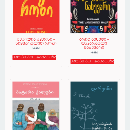
სესილია აჰერნი –
ბრიტ ბენეტი –
სიყვარულით როზი
დაკარგული
ნახევარი
16.95
₾
16.95
₾
კალათაში დამატება
კალათაში დამატება